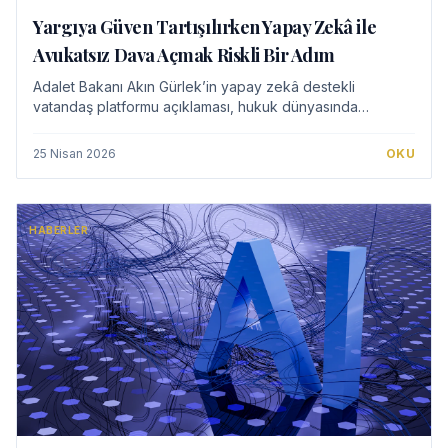
Yargıya Güven Tartışılırken Yapay Zekâ ile
Avukatsız Dava Açmak Riskli Bir Adım
Adalet Bakanı Akın Gürlek’in yapay zekâ destekli
vatandaş platformu açıklaması, hukuk dünyasında
avukatsız dava açma, hak kaybı riski ve yargıya güven
tartışmalarını yeniden gündeme taşıdı.
25 Nisan 2026
OKU
HABERLER