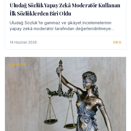
Uludağ Sözlük Yapay Zekâ Moderatör Kullanan
İlk Sözlüklerden Biri Oldu
Uludağ Sözlük'te gammaz ve şikâyet incelemelerinin
yapay zekâ moderatör tarafından değerlendirilmeye
alınması, Türkiye'de sözlük platformlarında içerik
moderasyonu ve internet hukuku açısından dikkat…
14 Haziran 2026
OKU
HABERLER