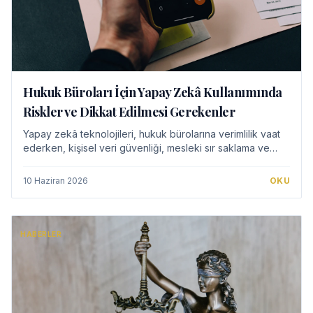
Hukuk Büroları İçin Yapay Zekâ Kullanımında
Riskler ve Dikkat Edilmesi Gerekenler
Yapay zekâ teknolojileri, hukuk bürolarına verimlilik vaat
ederken, kişisel veri güvenliği, mesleki sır saklama ve
olası hatalı çıktılar gibi ciddi riskleri de beraberinde
getiriyor. Bu analiz, avukat…
10 Haziran 2026
OKU
HABERLER