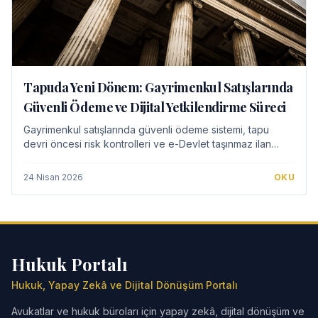
Tapuda Yeni Dönem: Gayrimenkul Satışlarında
Güvenli Ödeme ve Dijital Yetkilendirme Süreci
Gayrimenkul satışlarında güvenli ödeme sistemi, tapu
devri öncesi risk kontrolleri ve e-Devlet taşınmaz ilan
yetkilendirme uygulamasının alıcı-satıcı dengesi
üzerindeki etkilerini inceliyoruz.
24 Nisan 2026
OKU
Hukuk Portalı
Hukuk, Yapay Zekâ ve Dijital Dönüşüm Portalı
Avukatlar ve hukuk büroları için yapay zekâ, dijital dönüşüm ve