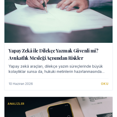
Yapay Zekâ ile Dilekçe Yazmak Güvenli mi?
Avukatlık Mesleği Açısından Riskler
Yapay zekâ araçları, dilekçe yazım süreçlerinde büyük
kolaylıklar sunsa da, hukuki metinlerin hazırlanmasında
önemli riskleri beraberinde getirmektedir. Hak kayıpları,
yanlış hukuki nitelendirmeler ve…
10 Haziran 2026
OKU
ANALIZLER