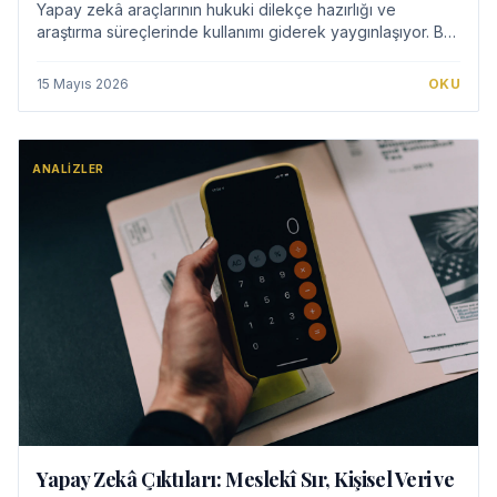
Yapay zekâ araçlarının hukuki dilekçe hazırlığı ve
araştırma süreçlerinde kullanımı giderek yaygınlaşıyor. Bu
makale, avukatların yapay zekâ çıktılarının doğruluğunu,
güncelliğini ve etik uygunluğunu…
15 Mayıs 2026
OKU
ANALIZLER
Yapay Zekâ Çıktıları: Meslekî Sır, Kişisel Veri ve