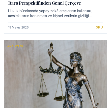
Baro Perspektifinden Genel Çerçeve
Hukuk bürolarında yapay zekâ araçlarının kullanımı,
mesleki sırrın korunması ve kişisel verilerin gizliliği
açısından önemli hukuki ve etik sorunları beraberinde
getirmektedir. Bu makale, avukatların…
15 Mayıs 2026
OKU
ANALIZLER