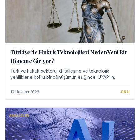
Türkiye'de Hukuk Teknolojileri Neden Yeni Bir
Döneme Giriyor?
Türkiye hukuk sektörü, dijitalleşme ve teknolojik
yeniliklerle köklü bir dönüşümün eşiğinde. UYAP'ın
yaygınlaşması, e-duruşma uygulamaları ve yapay zekâ
destekli çözümler, hukuki süreçleri daha veriml…
10 Haziran 2026
OKU
ANALIZLER