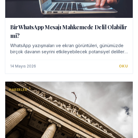
Bir WhatsApp Mesajı Mahkemede Delil Olabilir
mi?
WhatsApp yazışmaları ve ekran görüntüleri, günümüzde
birçok davanın seyrini etkileyebilecek potansiyel deliller
arasında yer almaktadır. Ancak bu tür dijital delillerin
mahkemede geçerliliği, hukuka u…
14 Mayıs 2026
OKU
HABERLER