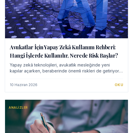
Avukatlar İçin Yapay Zekâ Kullanım Rehberi:
Hangi İşlerde Kullanılır, Nerede Risk Başlar?
Yapay zekâ teknolojileri, avukatlık mesleğinde yeni
kapılar açarken, beraberinde önemli riskleri de getiriyor.
Bu rehber, avukatların yapay zekâyı hangi işlerde verimli
ve güvenli bir şekilde kullanab…
10 Haziran 2026
OKU
ANALIZLER