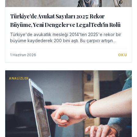
Türkiye'de Avukat Sayıları 2025: Rekor
Büyüme, Yeni Dengeler ve LegalTech'in Rolü
Türkiye'de avukatlık mesleği 2014'ten 2025'e rekor bir
büyüme kaydederek 200 bini aştı. Bu çarpıcı artışın
bölgesel dağılımını, kadın avukatların yükselişini ve
mesleğin dijital dönüşümünü ele alıyoru…
1 Haziran 2026
OKU
ANALIZLER