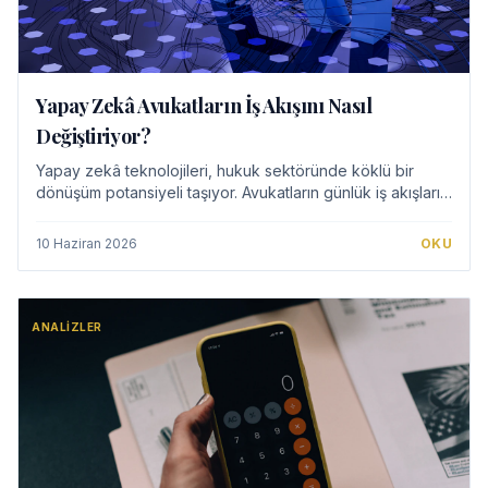
Yapay Zekâ Avukatların İş Akışını Nasıl
Değiştiriyor?
Yapay zekâ teknolojileri, hukuk sektöründe köklü bir
dönüşüm potansiyeli taşıyor. Avukatların günlük iş akışlarını
otomatize eden, veri analizini hızlandıran ve stratejik karar
alma süreçlerini destek…
10 Haziran 2026
OKU
ANALIZLER