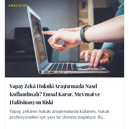
ANALIZLER
Yapay Zekâ Hukuki Araştırmada Nasıl
Kullanılmalı? Emsal Karar, Mevzuat ve
Halüsinasyon Riski
Yapay zekânın hukuki araştırmalarda kullanımı, hukuk
profesyonelleri için yeni bir dönemi başlatıyor. Bu
teknolojinin emsal karar ve mevzuat analizinde sunduğu
avantajlar kadar, "halüsinasyon" gibi po…