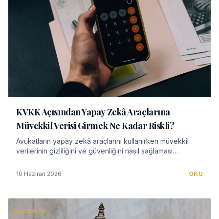
KVKK Açısından Yapay Zekâ Araçlarına
Müvekkil Verisi Girmek Ne Kadar Riskli?
Avukatların yapay zekâ araçlarını kullanırken müvekkil
verilerinin gizliliğini ve güvenliğini nasıl sağlaması
gerektiği kritik bir konudur. KVKK, mesleki sır ve veri
işleme ilkeleri çerçevesinde yapay…
10 Haziran 2026
OKU
REHBERLER