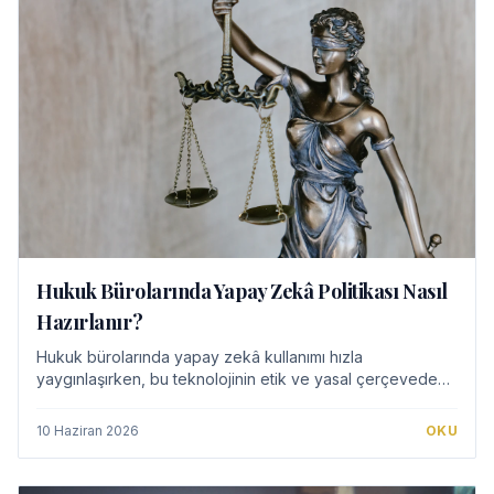
Hukuk Bürolarında Yapay Zekâ Politikası Nasıl
Hazırlanır?
Hukuk bürolarında yapay zekâ kullanımı hızla
yaygınlaşırken, bu teknolojinin etik ve yasal çerçevede
kullanılması büyük önem taşır. Bu rehber, yapay zekâ
politikası oluştururken gizlilik, veri güvenli…
10 Haziran 2026
OKU