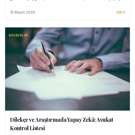
zekâ entegrasyonunda karşılaşabileceği hukuki
çerçeveyi, riskleri ve etik yükümlülükleri e…
15 Mayıs 2026
OKU
REHBERLER
Dilekçe ve Araştırmada Yapay Zekâ: Avukat
Kontrol Listesi