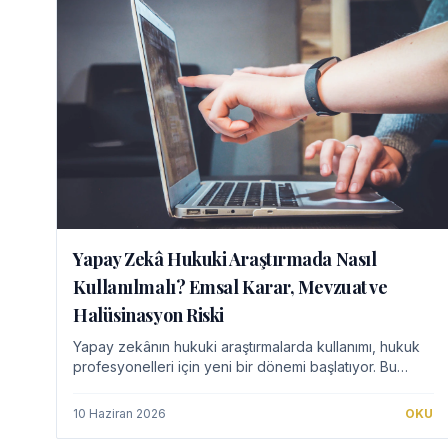
Yapay Zekâ Hukuki Araştırmada Nasıl
Kullanılmalı? Emsal Karar, Mevzuat ve
Halüsinasyon Riski
Yapay zekânın hukuki araştırmalarda kullanımı, hukuk
profesyonelleri için yeni bir dönemi başlatıyor. Bu
teknolojinin emsal karar ve mevzuat analizinde
sunduğu avantajlar kadar, "halüsinasyon" gibi po…
10 Haziran 2026
OKU