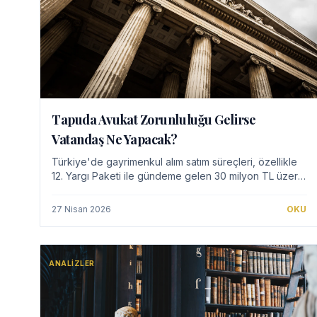
Tapuda Avukat Zorunluluğu Gelirse
Vatandaş Ne Yapacak?
Türkiye'de gayrimenkul alım satım süreçleri, özellikle
12. Yargı Paketi ile gündeme gelen 30 milyon TL üzeri
tapu işlemlerinde avukat bulundurma zorunluluğu
ihtimaliyle yeni bir boyut kazanıyor. Bu re…
27 Nisan 2026
OKU
ANALIZLER