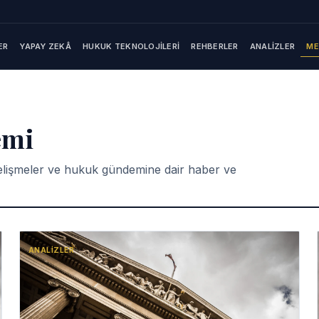
ME
ER
YAPAY ZEKÂ
HUKUK TEKNOLOJILERI
REHBERLER
ANALIZLER
emi
i gelişmeler ve hukuk gündemine dair haber ve
ANALIZLER