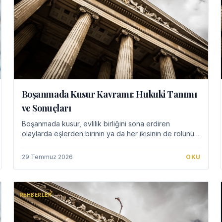
Boşanmada Kusur Kavramı: Hukuki Tanımı
ve Sonuçları
Boşanmada kusur, evlilik birliğini sona erdiren
olaylarda eşlerden birinin ya da her ikisinin de rolünü
ifade eder. Türk Medeni Kanunu'na göre kusur tespiti,
boşanmanın hukuki sonuçlarını, özellikle m…
29 Temmuz 2026
OKU
REHBERLER