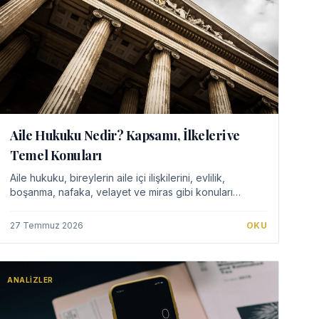
Aile Hukuku Nedir? Kapsamı, İlkeleri ve
Temel Konuları
Aile hukuku, bireylerin aile içi ilişkilerini, evlilik,
boşanma, nafaka, velayet ve miras gibi konuları
düzenleyen hukuk dalıdır. Türk Medeni Kanunu'nda
yer alan bu hükümler, aile kurumunun korunmasın…
27 Temmuz 2026
OKU
ANALIZLER