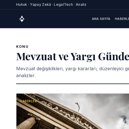
Hukuk · Yapay Zekâ · LegalTech · Analiz
ANA SAYFA
HABERL
KONU
Mevzuat ve Yargı Günd
Mevzuat değişiklikleri, yargı kararları, düzenleyic
analizler.
HABERLER