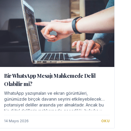
Bir WhatsApp Mesajı Mahkemede Delil
Olabilir mi?
WhatsApp yazışmaları ve ekran görüntüleri,
günümüzde birçok davanın seyrini etkileyebilecek
potansiyel deliller arasında yer almaktadır. Ancak bu
tür dijital delillerin mahkemede geçerliliği, hukuka u…
14 Mayıs 2026
OKU