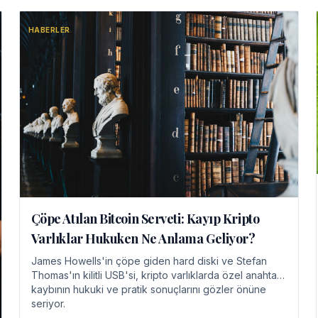
HABERLER
Çöpe Atılan Bitcoin Serveti: Kayıp Kripto
Varlıklar Hukuken Ne Anlama Geliyor?
James Howells'in çöpe giden hard diski ve Stefan
Thomas'ın kilitli USB'si, kripto varlıklarda özel anahtar
kaybının hukuki ve pratik sonuçlarını gözler önüne
seriyor.