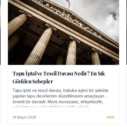
Tapu İptal ve Tescil Davası Nedir? En Sık
Görülen Sebepler
Tapu iptal ve tescil davası, hukuka aykırı bir şekilde
yapılan tapu devirlerinin düzeltilmesini amaçlayan
önemli bir davadır. Muris muvazaası, ehliyetsizlik,
vekaletname usulsüzlükleri ve hile gibi bi…
14 Mayıs 2026
OKU