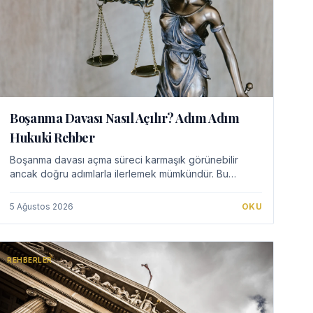
Boşanma Davası Nasıl Açılır? Adım Adım
Hukuki Rehber
Boşanma davası açma süreci karmaşık görünebilir
ancak doğru adımlarla ilerlemek mümkündür. Bu
rehber, dava dilekçesi hazırlığından mahkeme
sürecine kadar bilmeniz gereken temel bilgileri
5 Ağustos 2026
OKU
sunmaktadır.…
REHBERLER