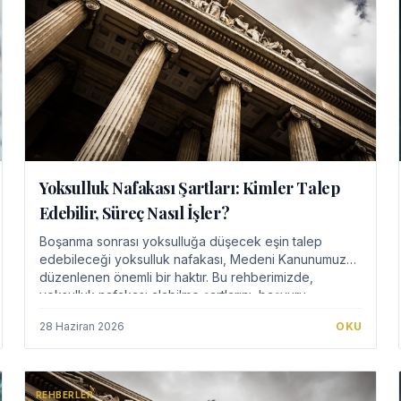
Yoksulluk Nafakası Şartları: Kimler Talep
Edebilir, Süreç Nasıl İşler?
Boşanma sonrası yoksulluğa düşecek eşin talep
edebileceği yoksulluk nafakası, Medeni Kanunumuzda
düzenlenen önemli bir haktır. Bu rehberimizde,
yoksulluk nafakası alabilme şartlarını, başvuru
sürecini…
28 Haziran 2026
OKU
REHBERLER