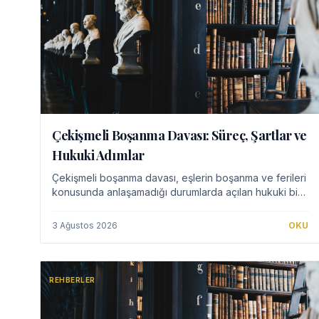
Çekişmeli Boşanma Davası: Süreç, Şartlar ve
Hukuki Adımlar
Çekişmeli boşanma davası, eşlerin boşanma ve ferileri
konusunda anlaşamadığı durumlarda açılan hukuki bir
süreçtir. Bu dava türü, anlaşmalı boşanmaya göre daha
uzun ve karmaşık olabilir, çünkü kusur t…
3 Ağustos 2026
OKU
REHBERLER