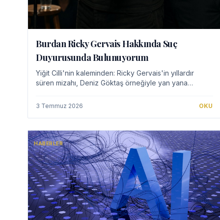
Burdan Ricky Gervais Hakkında Suç
Duyurusunda Bulunuyorum
Yiğit Cilli'nin kaleminden: Ricky Gervais'in yıllardır
süren mizahı, Deniz Göktaş örneğiyle yan yana
konduğunda aslında mizah duygusuna yapılan
hakareti tartışıyoruz.
3 Temmuz 2026
OKU
HABERLER