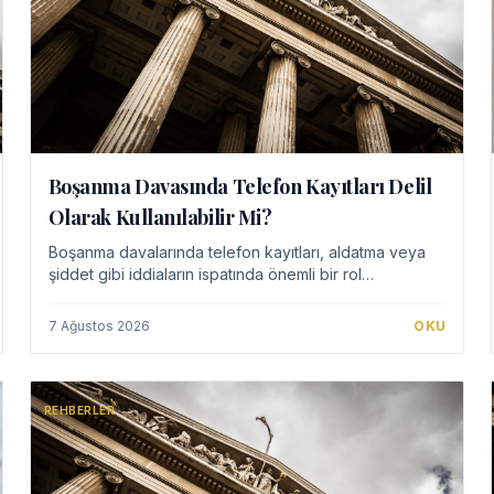
Boşanma Davasında Telefon Kayıtları Delil
Olarak Kullanılabilir Mi?
Boşanma davalarında telefon kayıtları, aldatma veya
şiddet gibi iddiaların ispatında önemli bir rol
oynayabilir. Ancak bu kayıtların hukuka uygun yollarla
elde edilmesi ve özel hayatın gizliliği ilkes…
7 Ağustos 2026
OKU
REHBERLER