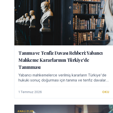
Tanıma ve Tenfiz Davası Rehberi: Yabancı
Mahkeme Kararlarının Türkiye'de
Tanınması
Yabancı mahkemelerce verilmiş kararların Türkiye'de
hukuki sonuç doğurması için tanıma ve tenfiz davaları
büyük önem taşır. Bu rehberimizde, tanıma ve tenfiz
davasının ne olduğunu, hangi şartlarda açı…
1 Temmuz 2026
OKU
ANALIZLER