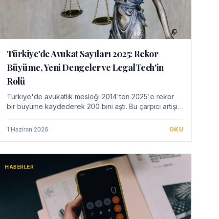
Türkiye'de Avukat Sayıları 2025: Rekor
Büyüme, Yeni Dengeler ve LegalTech'in
Rolü
Türkiye'de avukatlık mesleği 2014'ten 2025'e rekor
bir büyüme kaydederek 200 bini aştı. Bu çarpıcı artışın
bölgesel dağılımını, kadın avukatların yükselişini ve
mesleğin dijital dönüşümünü ele alıyoru…
1 Haziran 2026
OKU
HABERLER