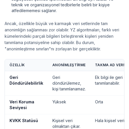
teknik ve organizasyonel tedbirlerle belirli bir kişiye
atfedilememesi sağlanır.
Ancak, özellikle büyük ve karmaşık veri setlerinde tam
anonimliğin sağlanması zor olabilir. YZ algoritmaları, farklı veri
kümelerindeki parçalı bilgileri birleştirerek kişileri yeniden
tanımlama potansiyeline sahip olabilir. Bu durum,
"anonimleştirme sınırları"nı zorlayan bir gerçekliktir.
ÖZELLIK
ANONIMLEŞTIRME
TAKMA AD VERME
Geri
Geri
Ek bilgi ile geri dö
Döndürülebilirlik
döndürülemez,
tanımlanabilir.
kişi tanımlanamaz.
Veri Koruma
Yüksek
Orta
Seviyesi
KVKK Statüsü
Kişisel veri
Hala kişisel veri sa
olmaktan çıkar.