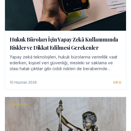
Hukuk Büroları İçin Yapay Zekâ Kullanımında
Riskler ve Dikkat Edilmesi Gerekenler
Yapay zekâ teknolojileri, hukuk bürolarına verimlilik vaat
ederken, kişisel veri güvenliği, mesleki sır saklama ve
olası hatalı çıktılar gibi ciddi riskleri de beraberinde
getiriyor. Bu analiz, avukat…
10 Haziran 2026
OKU
REHBERLER