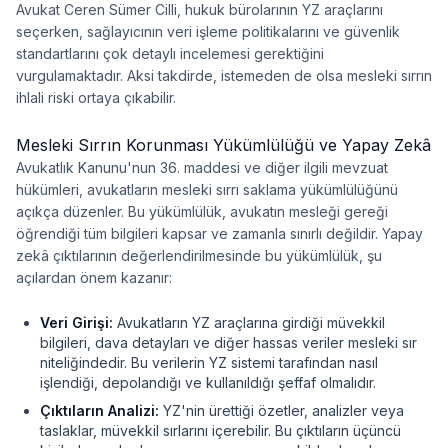
Avukat Ceren Sümer Cilli, hukuk bürolarının YZ araçlarını
seçerken, sağlayıcının veri işleme politikalarını ve güvenlik
standartlarını çok detaylı incelemesi gerektiğini
vurgulamaktadır. Aksi takdirde, istemeden de olsa mesleki sırrın
ihlali riski ortaya çıkabilir.
Mesleki Sırrın Korunması Yükümlülüğü ve Yapay Zekâ
Avukatlık Kanunu'nun 36. maddesi ve diğer ilgili mevzuat
hükümleri, avukatların mesleki sırrı saklama yükümlülüğünü
açıkça düzenler. Bu yükümlülük, avukatın mesleği gereği
öğrendiği tüm bilgileri kapsar ve zamanla sınırlı değildir. Yapay
zekâ çıktılarının değerlendirilmesinde bu yükümlülük, şu
açılardan önem kazanır:
Veri Girişi:
Avukatların YZ araçlarına girdiği müvekkil
bilgileri, dava detayları ve diğer hassas veriler mesleki sır
niteliğindedir. Bu verilerin YZ sistemi tarafından nasıl
işlendiği, depolandığı ve kullanıldığı şeffaf olmalıdır.
Çıktıların Analizi:
YZ'nin ürettiği özetler, analizler veya
taslaklar, müvekkil sırlarını içerebilir. Bu çıktıların üçüncü