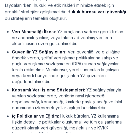
faydalanırken, hukuki ve etik riskleri minimize etmek için
proaktif stratejiler geliştirmelidir.
Hukuk bürosu veri güvenliği
bu stratejilerin temelini oluşturur.
Veri Minimallği İlkesi:
YZ araçlarına sadece gerekli olan
ve anonimleştirilmiş veya takma ad verilmiş verilerin
aktarılmasına özen gösterilmelidir.
Güvenilir YZ Sağlayıcıları:
Veri güvenliği ve gizliliğine
öncelik veren, şeffaf veri işleme politikalarına sahip ve
güçlü veri işleme sözleşmeleri (DPA) sunan sağlayıcılar
tercih edilmelidir. Mümkünse, yerel sunucularda çalışan
veya kendi bünyesinde geliştirilen YZ çözümleri
değerlendirilmelidir.
Kapsamlı Veri İşleme Sözleşmeleri:
YZ sağlayıcılarıyla
yapılan sözleşmelerde, verilerin nasıl işleneceği,
depolanacağı, korunacağı, kimlerle paylaşılacağı ve ihlal
durumunda izlenecek yollar açıkça belirtilmelidir.
İç Politikalar ve Eğitim:
Hukuk büroları, YZ kullanımına
ilişkin detaylı iç politikalar oluşturmalı ve tüm çalışanlarına
düzenli olarak veri güvenliği, mesleki sır ve KVKK