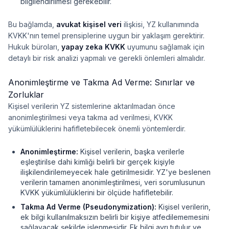
bilgilendirilmesi gerekebilir.
Bu bağlamda,
avukat kişisel veri
ilişkisi, YZ kullanımında
KVKK'nın temel prensiplerine uygun bir yaklaşım gerektirir.
Hukuk büroları,
yapay zeka KVKK
uyumunu sağlamak için
detaylı bir risk analizi yapmalı ve gerekli önlemleri almalıdır.
Anonimleştirme ve Takma Ad Verme: Sınırlar ve
Zorluklar
Kişisel verilerin YZ sistemlerine aktarılmadan önce
anonimleştirilmesi veya takma ad verilmesi, KVKK
yükümlülüklerini hafifletebilecek önemli yöntemlerdir.
Anonimleştirme:
Kişisel verilerin, başka verilerle
eşleştirilse dahi kimliği belirli bir gerçek kişiyle
ilişkilendirilemeyecek hale getirilmesidir. YZ'ye beslenen
verilerin tamamen anonimleştirilmesi, veri sorumlusunun
KVKK yükümlülüklerini bir ölçüde hafifletebilir.
Takma Ad Verme (Pseudonymization):
Kişisel verilerin,
ek bilgi kullanılmaksızın belirli bir kişiye atfedilememesini
sağlayacak şekilde işlenmesidir. Ek bilgi ayrı tutulur ve