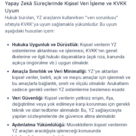
Yapay Zekâ Süreçlerinde Kişisel Veri İşleme ve KVKK
Uyum
Hukuk büroları, YZ araçlarını kullanırken "veri sorumlusu"
sıfatıyla KVKK'ya uyum sağlamakla yükümlüdür. Bu uyum
aşağıdaki hususları içerir:
Hukuka Uygunluk ve Dürüstlük:
Kişisel verilerin YZ
sistemlerine aktarılması ve işlenmesi, KVKK'nın genel
ilkelerine ve ilgili hukuki dayanaklara (açık rıza, kanunda
açıkça öngörülme vb.) uygun olmalıdır.
Amaçla Sınırlılık ve Veri Minimallği:
YZ'ye aktarılan
kişisel veriler, belirli, açık ve meşru amaçlar için işlenmeli ve
bu amaçlarla bağlantılı, sınırlı ve ölçülü olmalıdır. Avukatların
sadece gerekli verileri YZ sistemlerine beslemesi esastır.
Veri Güvenliği:
Kişisel verilerin yetkisiz erişim, ifşa,
değiştirilme veya yok edilmeye karşı korunması için gerekli
teknik ve idari tedbirler alınmalıdır. Bu, YZ sağlayıcısıyla
yapılan sözleşmelerde de güvence altına alınmalıdır.
Aydınlatma Yükümlülüğü:
Müvekkillerin kişisel verilerinin
YZ araçları aracılığıyla işleneceği konusunda