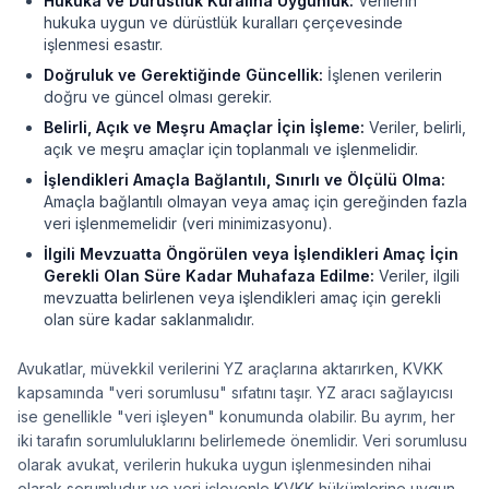
Hukuka ve Dürüstlük Kuralına Uygunluk:
Verilerin
hukuka uygun ve dürüstlük kuralları çerçevesinde
işlenmesi esastır.
Doğruluk ve Gerektiğinde Güncellik:
İşlenen verilerin
doğru ve güncel olması gerekir.
Belirli, Açık ve Meşru Amaçlar İçin İşleme:
Veriler, belirli,
açık ve meşru amaçlar için toplanmalı ve işlenmelidir.
İşlendikleri Amaçla Bağlantılı, Sınırlı ve Ölçülü Olma:
Amaçla bağlantılı olmayan veya amaç için gereğinden fazla
veri işlenmemelidir (veri minimizasyonu).
İlgili Mevzuatta Öngörülen veya İşlendikleri Amaç İçin
Gerekli Olan Süre Kadar Muhafaza Edilme:
Veriler, ilgili
mevzuatta belirlenen veya işlendikleri amaç için gerekli
olan süre kadar saklanmalıdır.
Avukatlar, müvekkil verilerini YZ araçlarına aktarırken, KVKK
kapsamında "veri sorumlusu" sıfatını taşır. YZ aracı sağlayıcısı
ise genellikle "veri işleyen" konumunda olabilir. Bu ayrım, her
iki tarafın sorumluluklarını belirlemede önemlidir. Veri sorumlusu
olarak avukat, verilerin hukuka uygun işlenmesinden nihai
olarak sorumludur ve veri işleyenle KVKK hükümlerine uygun