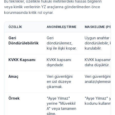
Bu teknikler, özellikle hukuki metinlerdeki hassas bilgilerin
veya kimlik verilerinin YZ araçlarına gönderilmeden önce
korunmasında kritik rol oynar.
ÖZELLIK
ANONIMLEŞTIRME
MASKELEME (PSE
Geri
Geri
Uygun anahtar ile
Döndürülebilirlik
döndürülemez,
döndürülebilir, kişi 
kişi ile ilişki kopar.
kurulabilir.
KVKK Kapsamı
KVKK kapsamı
KVKK kapsamındad
dışındadır.
daha düşüktür.
Amaç
Veri güvenliğini
Veri güvenliğini ar
en üst düzeye
analizi/işlemesin
çıkarmak.
Örnek
"Ayşe Yılmaz"
"Ayşe Yılmaz" yer
yerine "Müvekkil
kodunu kullanma.
A" veya tamamen
silme.