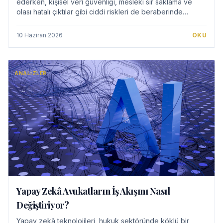
ederken, kişisel veri güvenliği, mesleki sır saklama ve
olası hatalı çıktılar gibi ciddi riskleri de beraberinde
getiriyor. Bu analiz, avukat…
10 Haziran 2026
OKU
ANALIZLER
Yapay Zekâ Avukatların İş Akışını Nasıl
Değiştiriyor?
Yapay zekâ teknolojileri, hukuk sektöründe köklü bir