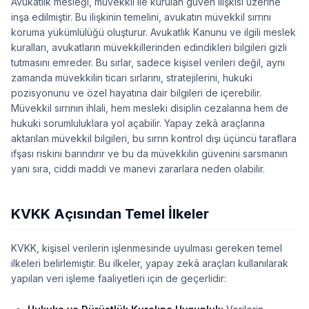
Avukatlık mesleği, müvekkil ile kurulan güven ilişkisi üzerine
inşa edilmiştir. Bu ilişkinin temelini, avukatın müvekkil sırrını
koruma yükümlülüğü oluşturur. Avukatlık Kanunu ve ilgili meslek
kuralları, avukatların müvekkillerinden edindikleri bilgileri gizli
tutmasını emreder. Bu sırlar, sadece kişisel verileri değil, aynı
zamanda müvekkilin ticari sırlarını, stratejilerini, hukuki
pozisyonunu ve özel hayatına dair bilgileri de içerebilir.
Müvekkil sırrının ihlali, hem mesleki disiplin cezalarına hem de
hukuki sorumluluklara yol açabilir. Yapay zekâ araçlarına
aktarılan müvekkil bilgileri, bu sırrın kontrol dışı üçüncü taraflara
ifşası riskini barındırır ve bu da müvekkilin güvenini sarsmanın
yanı sıra, ciddi maddi ve manevi zararlara neden olabilir.
KVKK Açısından Temel İlkeler
KVKK, kişisel verilerin işlenmesinde uyulması gereken temel
ilkeleri belirlemiştir. Bu ilkeler, yapay zekâ araçları kullanılarak
yapılan veri işleme faaliyetleri için de geçerlidir: