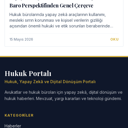
Baro Perspektifinden Genel Çerçeve
Hukuk bürolarında yapay zekâ araçlarının kullanımı,
mesleki sırrın korunması ve kişisel verilerin gizliliği
açısından önemli hukuki ve etik sorunları beraberinde
getirmektedir. Bu makale, avukatların…
15 Mayıs 2026
OKU
Hukuk Portalı
Hukuk, Yapay Zekâ ve Dijital Dönüşüm Portalı
Avukatlar ve hukuk büroları için yapay zekâ, dijital dönüşüm ve
hukuk haberleri. Mevzuat, yargı kararları ve teknoloji gündemi.
KATEGORILER
Haberler