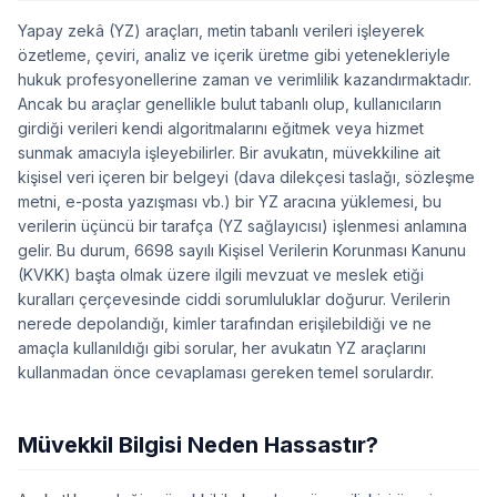
Yapay zekâ (YZ) araçları, metin tabanlı verileri işleyerek
özetleme, çeviri, analiz ve içerik üretme gibi yetenekleriyle
hukuk profesyonellerine zaman ve verimlilik kazandırmaktadır.
Ancak bu araçlar genellikle bulut tabanlı olup, kullanıcıların
girdiği verileri kendi algoritmalarını eğitmek veya hizmet
sunmak amacıyla işleyebilirler. Bir avukatın, müvekkiline ait
kişisel veri içeren bir belgeyi (dava dilekçesi taslağı, sözleşme
metni, e-posta yazışması vb.) bir YZ aracına yüklemesi, bu
verilerin üçüncü bir tarafça (YZ sağlayıcısı) işlenmesi anlamına
gelir. Bu durum, 6698 sayılı Kişisel Verilerin Korunması Kanunu
(KVKK) başta olmak üzere ilgili mevzuat ve meslek etiği
kuralları çerçevesinde ciddi sorumluluklar doğurur. Verilerin
nerede depolandığı, kimler tarafından erişilebildiği ve ne
amaçla kullanıldığı gibi sorular, her avukatın YZ araçlarını
kullanmadan önce cevaplaması gereken temel sorulardır.
Müvekkil Bilgisi Neden Hassastır?