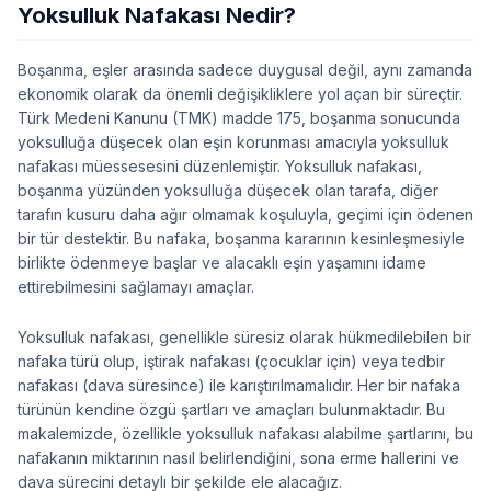
Yoksulluk Nafakası Nedir?
Boşanma, eşler arasında sadece duygusal değil, aynı zamanda
ekonomik olarak da önemli değişikliklere yol açan bir süreçtir.
Türk Medeni Kanunu (TMK) madde 175, boşanma sonucunda
yoksulluğa düşecek olan eşin korunması amacıyla yoksulluk
nafakası müessesesini düzenlemiştir. Yoksulluk nafakası,
boşanma yüzünden yoksulluğa düşecek olan tarafa, diğer
tarafın kusuru daha ağır olmamak koşuluyla, geçimi için ödenen
bir tür destektir. Bu nafaka, boşanma kararının kesinleşmesiyle
birlikte ödenmeye başlar ve alacaklı eşin yaşamını idame
ettirebilmesini sağlamayı amaçlar.
Yoksulluk nafakası, genellikle süresiz olarak hükmedilebilen bir
nafaka türü olup, iştirak nafakası (çocuklar için) veya tedbir
nafakası (dava süresince) ile karıştırılmamalıdır. Her bir nafaka
türünün kendine özgü şartları ve amaçları bulunmaktadır. Bu
makalemizde, özellikle yoksulluk nafakası alabilme şartlarını, bu
nafakanın miktarının nasıl belirlendiğini, sona erme hallerini ve
dava sürecini detaylı bir şekilde ele alacağız.