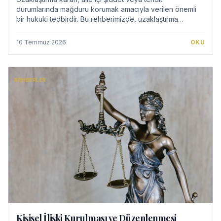
durumlarında mağduru korumak amacıyla verilen önemli
bir hukuki tedbirdir. Bu rehberimizde, uzaklaştırma
kararının nasıl alınacağını, başvuru şartların…
10 Temmuz 2026
OKU
REHBERLER
Kişisel İlişki Kurulması ve Düzenlenmesi