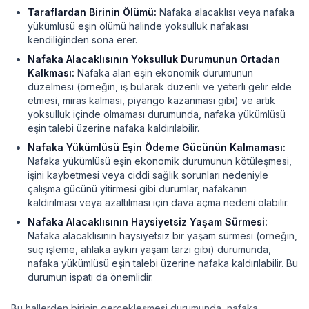
Taraflardan Birinin Ölümü:
Nafaka alacaklısı veya nafaka
yükümlüsü eşin ölümü halinde yoksulluk nafakası
kendiliğinden sona erer.
Nafaka Alacaklısının Yoksulluk Durumunun Ortadan
Kalkması:
Nafaka alan eşin ekonomik durumunun
düzelmesi (örneğin, iş bularak düzenli ve yeterli gelir elde
etmesi, miras kalması, piyango kazanması gibi) ve artık
yoksulluk içinde olmaması durumunda, nafaka yükümlüsü
eşin talebi üzerine nafaka kaldırılabilir.
Nafaka Yükümlüsü Eşin Ödeme Gücünün Kalmaması:
Nafaka yükümlüsü eşin ekonomik durumunun kötüleşmesi,
işini kaybetmesi veya ciddi sağlık sorunları nedeniyle
çalışma gücünü yitirmesi gibi durumlar, nafakanın
kaldırılması veya azaltılması için dava açma nedeni olabilir.
Nafaka Alacaklısının Haysiyetsiz Yaşam Sürmesi:
Nafaka alacaklısının haysiyetsiz bir yaşam sürmesi (örneğin,
suç işleme, ahlaka aykırı yaşam tarzı gibi) durumunda,
nafaka yükümlüsü eşin talebi üzerine nafaka kaldırılabilir. Bu
durumun ispatı da önemlidir.
Bu hallerden birinin gerçekleşmesi durumunda, nafaka