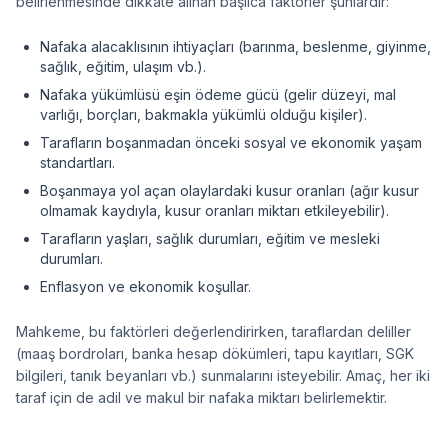
belirlenmesinde dikkate alınan başlıca faktörler şunlardır:
Nafaka alacaklısının ihtiyaçları (barınma, beslenme, giyinme,
sağlık, eğitim, ulaşım vb.).
Nafaka yükümlüsü eşin ödeme gücü (gelir düzeyi, mal
varlığı, borçları, bakmakla yükümlü olduğu kişiler).
Tarafların boşanmadan önceki sosyal ve ekonomik yaşam
standartları.
Boşanmaya yol açan olaylardaki kusur oranları (ağır kusur
olmamak kaydıyla, kusur oranları miktarı etkileyebilir).
Tarafların yaşları, sağlık durumları, eğitim ve mesleki
durumları.
Enflasyon ve ekonomik koşullar.
Mahkeme, bu faktörleri değerlendirirken, taraflardan deliller
(maaş bordroları, banka hesap dökümleri, tapu kayıtları, SGK
bilgileri, tanık beyanları vb.) sunmalarını isteyebilir. Amaç, her iki
taraf için de adil ve makul bir nafaka miktarı belirlemektir.