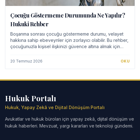
Çocuğu Göstermeme Durumunda Ne Yapılır?
Hukuki Rehber
Boşanma sonrası çocuğu göstermeme durumu, velayet
hakkına sahip ebeveynler için zorlayıcı olabilir. Bu rehber,
çocuğunuzla kişisel ilişkinizi güvence altına almak için
izlemeniz gereken hukuki süreçle…
20 Temmuz 2026
OKU
Hukuk Portalı
Hukuk, Yapay Zekâ ve Dijital Dönüşüm Portalı
Avukatlar ve hukuk büroları için yapay zekâ, dijital dönüşüm ve
hukuk haberleri. Mevzuat, yargı kararları ve teknoloji gündemi.