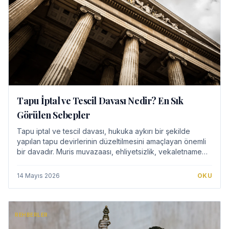
Tapu İptal ve Tescil Davası Nedir? En Sık
Görülen Sebepler
Tapu iptal ve tescil davası, hukuka aykırı bir şekilde
yapılan tapu devirlerinin düzeltilmesini amaçlayan önemli
bir davadır. Muris muvazaası, ehliyetsizlik, vekaletname
usulsüzlükleri ve hile gibi bi…
14 Mayıs 2026
OKU
REHBERLER