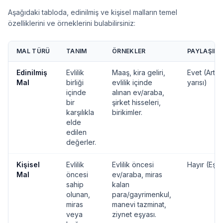
Aşağıdaki tabloda, edinilmiş ve kişisel malların temel
özelliklerini ve örneklerini bulabilirsiniz:
MAL TÜRÜ
TANIM
ÖRNEKLER
PAYLAŞIMA
Edinilmiş
Evlilik
Maaş, kira geliri,
Evet (Artık
Mal
birliği
evlilik içinde
yarısı)
içinde
alınan ev/araba,
bir
şirket hisseleri,
karşılıkla
birikimler.
elde
edilen
değerler.
Kişisel
Evlilik
Evlilik öncesi
Hayır (Eşe a
Mal
öncesi
ev/araba, miras
sahip
kalan
olunan,
para/gayrimenkul,
miras
manevi tazminat,
veya
ziynet eşyası.