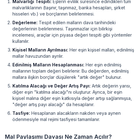
Malvarlığı Tespiti:
Eşlerin evlilik süresince edindikleri tüm
malvarlıklarının (taşınır, taşınmaz, banka hesapları, şirket
hisseleri vb.) ve borçlarının belirlenmesi.
Değerleme:
Tespit edilen malların dava tarihindeki
değerlerinin belirlenmesi. Taşınmazlar için bilirkişi
incelemesi, araçlar için piyasa değeri tespiti gibi yöntemler
kullanılır.
Kişisel Malların Ayrılması:
Her eşin kişisel malları, edinilmiş
mallar havuzundan ayrılır.
Edinilmiş Malların Hesaplanması:
Her eşin edinilmiş
mallarının toplam değeri belirlenir. Bu değerden, edinilmiş
mallara ilişkin borçlar düşülerek "artık değer" bulunur.
Katılma Alacağı ve Değer Artış Payı:
Artık değerin yarısı,
diğer eşin "katılma alacağı"nı oluşturur. Ayrıca, bir eşin
kişisel malına diğer eşin katkısıyla değer artışı sağlanmışsa,
"değer artış payı alacağı" da hesaplanır.
Tasfiye:
Hesaplanan alacakların nakden veya aynen
ödenmesiyle mal rejimi tasfiyesi tamamlanır.
Mal Paylaşımı Davası Ne Zaman Açılır?