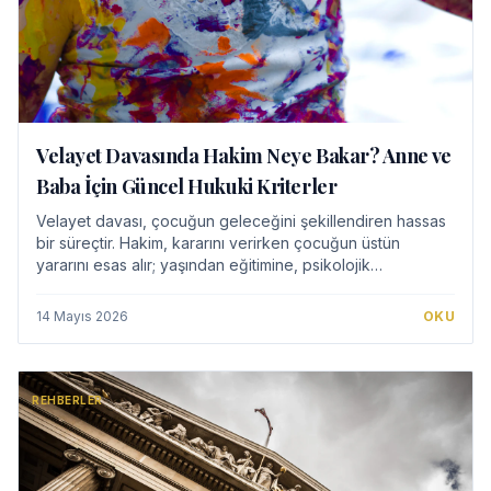
Velayet Davasında Hakim Neye Bakar? Anne ve
Baba İçin Güncel Hukuki Kriterler
Velayet davası, çocuğun geleceğini şekillendiren hassas
bir süreçtir. Hakim, kararını verirken çocuğun üstün
yararını esas alır; yaşından eğitimine, psikolojik
durumundan yaşam koşullarına kadar birço…
14 Mayıs 2026
OKU
REHBERLER